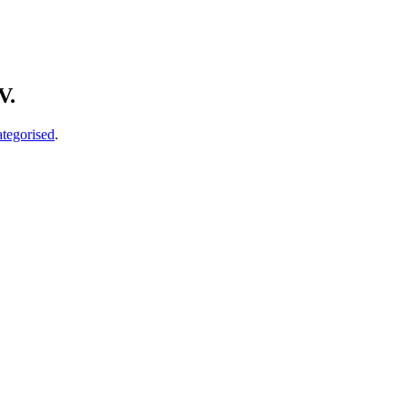
V.
tegorised
.