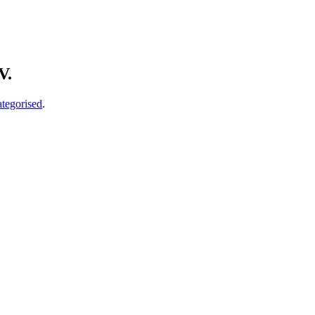
V.
tegorised
.