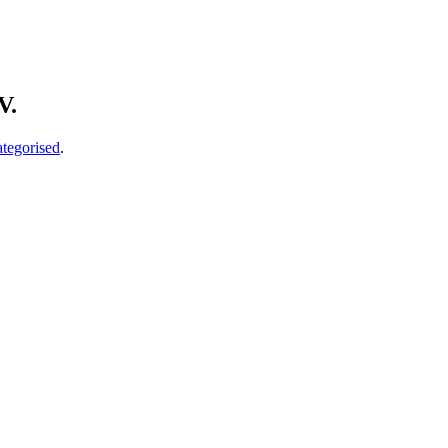
V.
tegorised
.